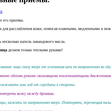
ий
е его приемы.
 для расслабления кожи, помогая плавными, медленными и не
 несколько капель лавандового масла.
лица
делаем только теплыми руками!
ание лица снизу вверх от основания шеи по направлению ко лбу
менно обеими руками скользящими похлопывающими движениями
оглаживать ими лоб от середины в стороны.
 потереть кожу между бровями.
ицы, нажать по направлению вверх. Повторять, перемещая пальц