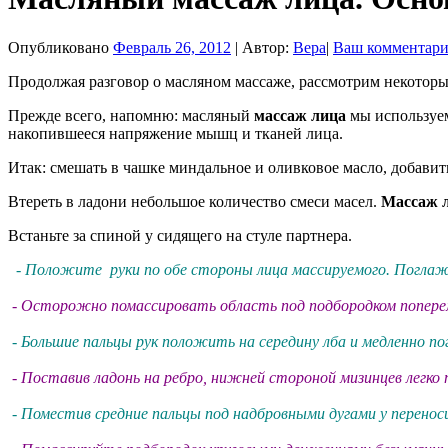
Опубликовано
Февраль 26, 2012
|
Автор:
Вера
|
Ваш комментар
Продолжая разговор о масляном массаже, рассмотрим некоторы
Прежде всего, напомню: масляный
массаж лица
мы используем
накопившееся напряжение мышц и тканей лица.
Итак: смешать в чашке миндальное и оливковое масло, добавить
Втереть в ладони небольшое количество смеси масел.
Массаж 
Встаньте за спиной у сидящего на стуле партнера.
- Положите руки по обе стороны лица массируемого. Поглажив
- Осторожно помассировать область под подбородком попере
- Большие пальцы рук положить на середину лба и медленно п
-
Поставив ладонь на ребро, нижней стороной мизинцев легко
- Поместив средние пальцы под надбровными дугами у перенос