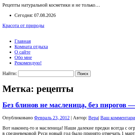
Рецепты натуральной косметики и не только…
Сегодня: 07.08.2026
Красота от природы
Главная
Комната отдыха
О сайте
Обо мне
Рекомендую!
Найти:
Метка:
рецепты
Без блинов не масленица, без пирогов 
Опубликовано
Февраль 23, 2012
|
Автор:
Вера
|
Ваш комментар
Вот наконец-то и масленица! Наши далекие предки всегда с ог
в средневековой Руси новый год было принято отмечать 1 март