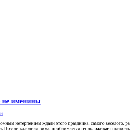
— не именины
ий
ромным нетерпением ждали этого праздника, самого веселого, ра
а. Позади холодная зима, приближается тепло, оживает природа,